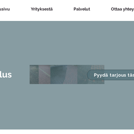
usivu
Yrityksestä
Palvelut
Ottaa yhtey
lus
Pyydä tarjous tä