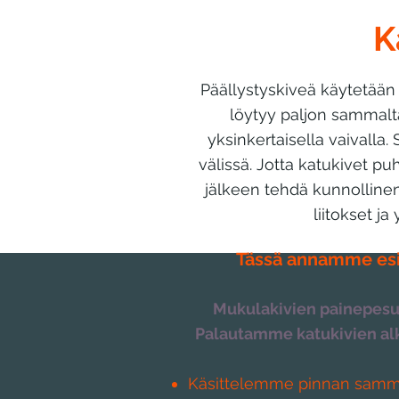
K
Päällystyskiveä käytetään l
löytyy paljon sammalt
yksinkertaisella vaivalla
välissä. Jotta katukivet pu
jälkeen tehdä kunnolline
liitokset ja
Tässä annamme esim
Mukulakivien painepesu, 
Palautamme katukivien alku
Käsittelemme pinnan samma