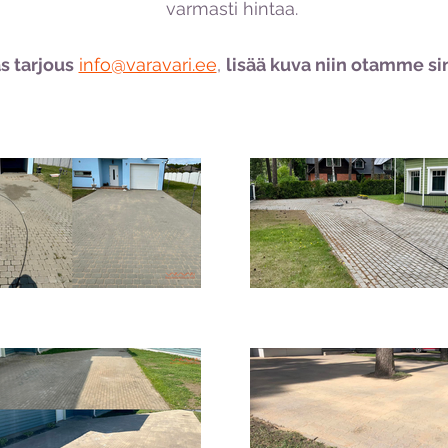
varmasti hintaa.​
as tarjous
info@varavari.ee
,
lisää kuva niin otamme si