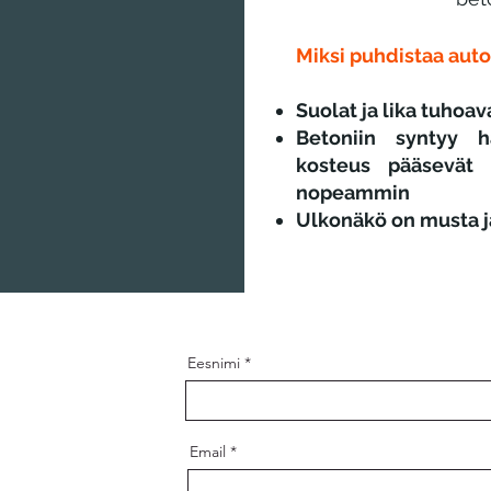
Miksi puhdistaa autota
Suolat ja lika tuhoav
Betoniin syntyy h
kosteus pääsevät 
nopeammin
Ulkonäkö on musta ja
Eesnimi
Email