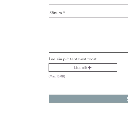
Sõnum
Lae siia pilt tehtavast tööst.
Lisa pilt
(Max 15MB)