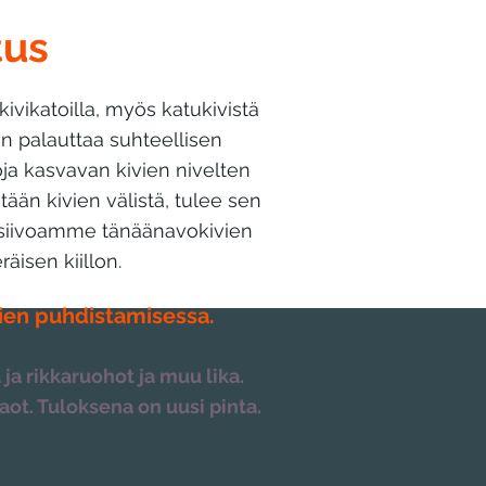
tus
kivikatoilla, myös katukivistä
n palauttaa suhteellisen
ja kasvavan kivien nivelten
tään kivien välistä, tulee sen
a siivoamme tänään
avokivien
äisen kiillon.​
vien puhdistamisessa.
a rikkaruohot ja muu lika.
. Tuloksena on uusi pinta. ​