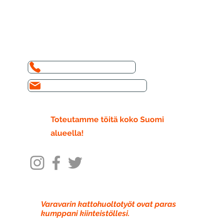
pian. Suoritamme konsultoinnin sivustollasi,
jotta voimme saada paremman yleiskuvan
tehdystä työstä.
Puhelin: +372 564 65 197
Sähköposti: info@varavari.ee
Toteutamme töitä koko Suomi
alueella!
Varavarin kattohuoltotyöt ovat paras
kumppani kiinteistöllesi.