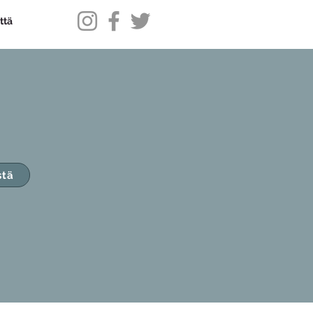
ttä
stä