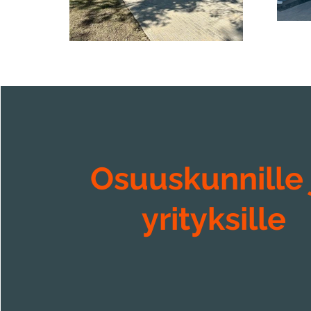
Osuuskunnille 
yrityksille