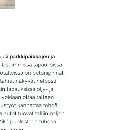
uksi
parkkipaikkojen ja
.
Useimmissa tapauksissa
totalleissa on betonipinnat,
jytahrat näkyvät helposti
kin tapauksissa öljy- ja
t voidaan ottaa talteen
oustyöt kannattaa tehdä
la autot tuovat talliin paljon
. Mikä puolestaan tuhoaa
onipinnan.