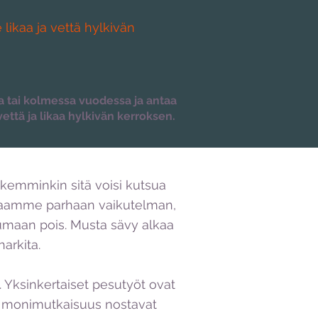
ikaa ja vettä hylkivän
 tai kolmessa vuodessa ja antaa
että ja likaa hylkivän kerroksen.
kemminkin sitä voisi kutsua
in saamme parhaan vaikutelman,
lumaan pois. Musta sävy alkaa
arkita.
. Yksinkertaiset pesutyöt ovat
 ja monimutkaisuus nostavat