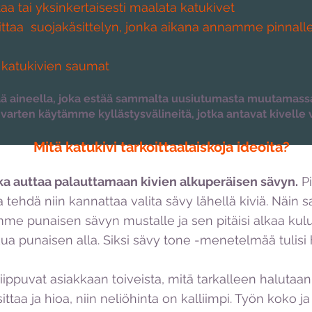
a tai yksinkertaisesti maalata katukivet
taa suojakäsittelyn, jon
ka aikana annamme pinnalle l
katukivien saumat​
ää aineella, joka estää sammalta uusiutumasta muutamassa
arten käytämme kyllästysvälineitä, jotka antavat kivelle v
Mitä katukivi tarkoittaa
laiskoja ideoita?
joka auttaa palauttamaan kivien alkuperäisen sävyn.
Pi
uaa tehdä niin kannattaa valita sävy lähellä kiviä. Nä
amme punaisen sävyn mustalle ja sen pitäisi alkaa ku
ua punaisen alla. Siksi sävy tone -menetelmää tulisi h
iippuvat asiakkaan toiveista, mitä tarkalleen halutaan
sittaa ja hioa, niin neliöhinta on kalliimpi. Työn koko