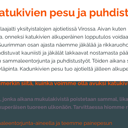
atukivien pesu ja puhdis
aajalti yksityistalojen ajotietissä Virossa. Aivan kuten 
a, onneksi katukivien alkuperäinen lopputulos voidaa
. Suurimman osan ajasta näemme jäkälää ja rikkaruoho
hdistuvat kauniisti ja jäkälät lakkaavat nostamasta pää
n sammaleentorjunta ja puhdistustyöt. Töiden aikan
 yläpinta. Kadunkivien pesu tuo ajotieltä jälleen alkuper
erkin siitä, kuinka voimme olla avuksi katuki
jonka aikana mukulakivistä poistetaan sammal, lika j
peräisen tuoreen ulkonäön. Tarvittaessa hiomme raot
leentorjunta-aineella ja teemme painepesun