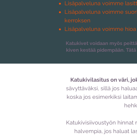
Lisäpalveluna voimme lasitta
Lisäpalveluna voimme suorit
kerroksen
Lisäpalveluna voimme hioa 
Katukivet voidaan myös peitt
kiven kestää pidempään. Tätä v
Katukivilasitus on väri, 
sävyttäväksi, sillä jos hal
koska jos esimerkiksi lait
hehk
Katukivisiivoustyön hinnat r
halvempia, jos haluat la