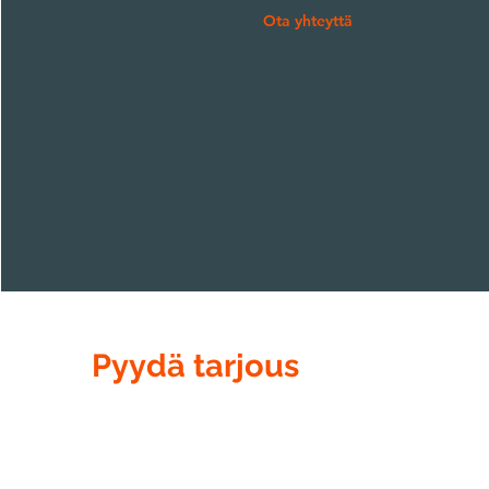
Ota yhteyttä
Pyydä tarjous
Kirjoita meille työstä, joka on tehtävä.
Vastaamme kysymyksiisi mahdollisimman