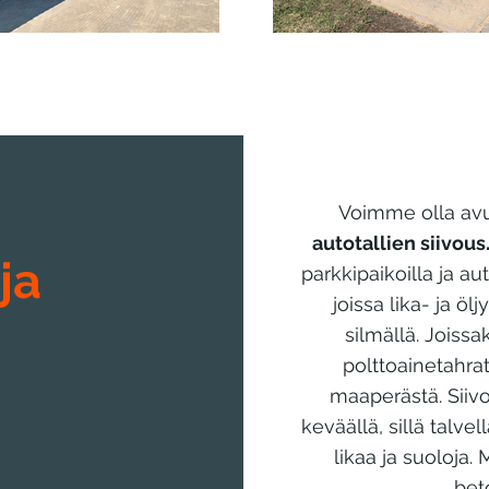
Voimme olla av
autotallien siivous
ja
parkkipaikoilla ja au
joissa lika- ja öl
silmällä. Joissa
polttoainetahra
maaperästä. Siiv
keväällä, sillä talvel
likaa ja suoloja
bet