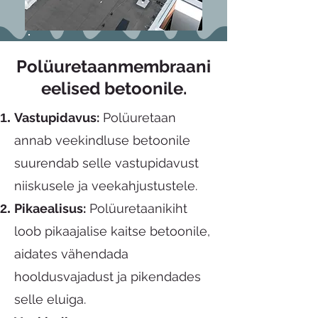
Polüuretaanmembraani
eelised betoonile.
Vastupidavus:
Polüuretaan
annab veekindluse betoonile
suurendab selle vastupidavust
niiskusele ja veekahjustustele.
Pikaealisus:
Polüuretaanikiht
loob pikaajalise kaitse betoonile,
aidates vähendada
hooldusvajadust ja pikendades
selle eluiga.