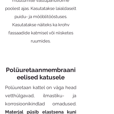
muutumise vastupanuvõime
poolest ajas. Kasutatakse laialdaselt
puidu- ja mööblitööstuses.
Kasutatakse näiteks ka krohv
fassaadide katmisel või niisketes
ruumides.
Polüuretaanmembraani
eelised katusele
Polüuretaan kattel on väga head
vetthülgavad, ilmastiku- ja
korrosioonikindlad omadused.
Materjal püsib elastsena kuni