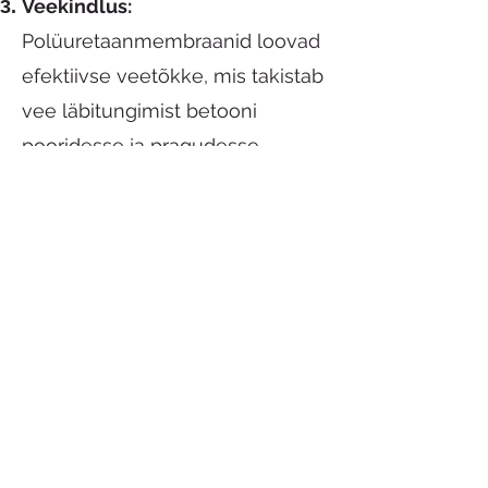
Veekindlus:
Polüuretaanmembraanid loovad
efektiivse veetõkke, mis takistab
vee läbitungimist betooni
pooridesse ja pragudesse.
Elastsus:
Polüuretaanpakend
annab betoonile elastsuse,
võimaldades sellel kohaneda
temperatuurimuutustega ja
vältida pragude teket.
Korrosioonikindlus:
Polüuretaanil on kõrge
korrosioonikindlus, mis aitab
kaitsta betooni