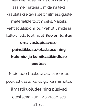
mille keemilise reaktsiooni käigus
saame materjali, mida näiteks
kasutatakse tavaliselt mitmesuguste
materjalide tootmiseks. Näiteks
vahtisolatsiooni (pur vahu), liimide ja
kattekihtide tootmisel.
See on tuntud
oma vastupidavuse,
paindlikkuse/elastsuse ning
kulumis- ja kemikaalikindluse
poolest.
Meie poolt pakutavad lahendus
peavad vastu ka kõige karmimates
ilmastikuoludes ning püsivad
elastsena kuni -40 kraadises
külmas.