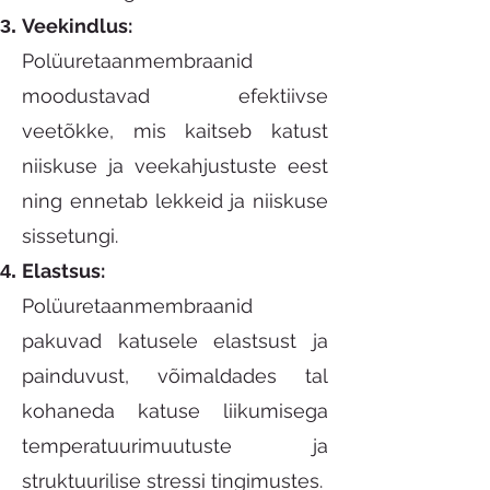
Veekindlus:
Polüuretaanmembraanid
moodustavad efektiivse
veetõkke, mis kaitseb katust
niiskuse ja veekahjustuste eest
ning ennetab lekkeid ja niiskuse
sissetungi.
Elastsus:
Polüuretaanmembraanid
pakuvad katusele elastsust ja
painduvust, võimaldades tal
kohaneda katuse liikumisega
temperatuurimuutuste ja
struktuurilise stressi tingimustes.