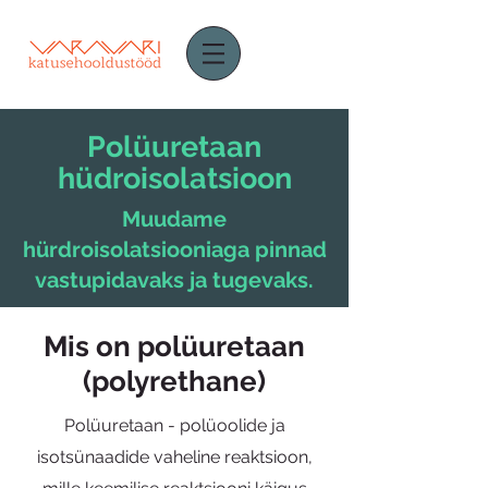
Polüuretaan
hüdroisolatsioon
Muudame
hürdroisolatsiooniaga pinnad
vastupidavaks ja tugevaks.
Mis on polüuretaan
(polyrethane)
Polüuretaan - polüoolide ja
isotsünaadide vaheline reaktsioon,