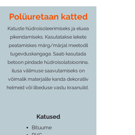
Polüuretaan katted
Katuste hüdroisoleerimiseks ja eluea
pikendamiseks. Kasutatakse lekete
peatamiskes märg/märjal meetodil
tugevduskangaga. Saab kasutada
betoon pindade hüdroisolatsioonina,
ilusa välimuse saavutamiseks on
võimalik materjalile kanda dekoratiiv
helmeid või libeduse vastu kraanulid.
Katused
Bituume