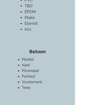
PVC
TBO
EPDM
Plekk
Eterniit
Kivi
Betoon
Piirded
Aiad
Põrandad
Parklad
Vundament
Teed