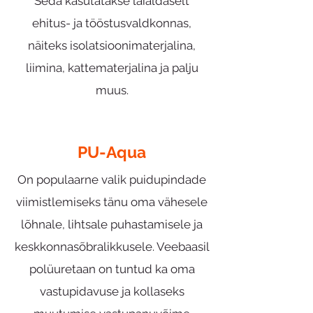
Seda kasutatakse laialdaselt
ehitus- ja tööstusvaldkonnas,
näiteks isolatsioonimaterjalina,
liimina, kattematerjalina ja palju
muus.
PU-Aqua
On populaarne valik puidupindade
viimistlemiseks tänu oma vähesele
lõhnale, lihtsale puhastamisele ja
keskkonnasõbralikkusele. Veebaasil
polüuretaan on tuntud ka oma
vastupidavuse ja kollaseks