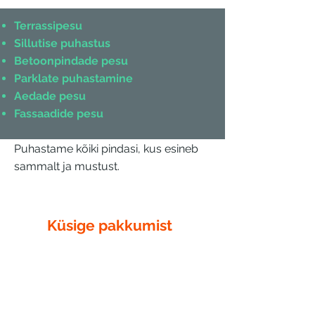
Terrassipesu
Sillutise puhastus
Betoonpindade pesu
Parklate puhastamine
Aedade pesu
Fassaadide pesu
Puhastame kõiki pindasi, kus esineb
sammalt ja mustust.
Küsige pakkumist
Kirjutage meile tööst, mis tuleb teostada.
Vastame teie küsimustele esimesel
võimalusel. Teostame konsultatsiooni Teie
objektil, nii saame parema ülevaate tehtavast