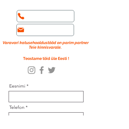
tööst.
Telefon: +372 564 65 197
Email: info@varavari.ee
Varavari katusehooldustööd on parim partner
Teie kinnisvarale.
Teostame töid üle Eesti !
Eesnimi
Telefon
© 2018
Varavari OÜ |
Reg.
14489832
|
EE102514397
Email