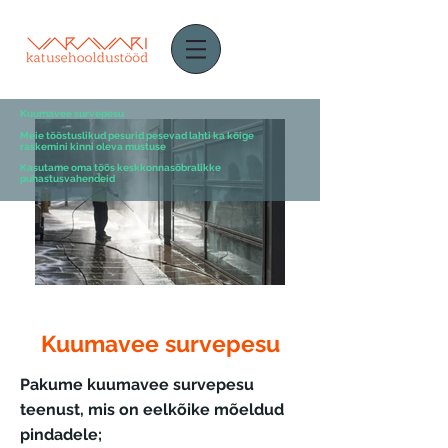
Kuumavee survepesu
Meie tööstuslikud pesurid pesevad lahti ka kõige
raskemini kinni oleva mustuse
Kasutame oma töös keskkonnasõbralikke
puhastusvahendeid
Kuumavee survepesu
Pakume kuumavee survepesu
teenust, mis on eelkõike mõeldud
pindadele;