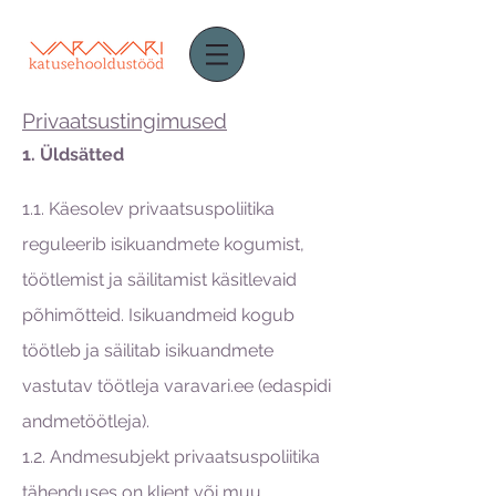
Privaatsustingimused
1. Üldsätted
1.1. Käesolev privaatsuspoliitika
reguleerib isikuandmete kogumist,
töötlemist ja säilitamist käsitlevaid
põhimõtteid. Isikuandmeid kogub
töötleb ja säilitab isikuandmete
vastutav töötleja varavari.ee (edaspidi
andmetöötleja).
1.2. Andmesubjekt privaatsuspoliitika
tähenduses on klient või muu