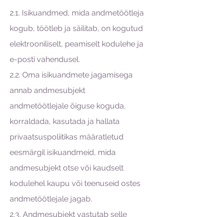
2.1. Isikuandmed, mida andmetöötleja
kogub, töötleb ja säilitab, on kogutud
elektrooniliselt, peamiselt kodulehe ja
e-posti vahendusel.
2.2. Oma isikuandmete jagamisega
annab andmesubjekt
andmetöötlejale õiguse koguda,
korraldada, kasutada ja hallata
privaatsuspoliitikas määratletud
eesmärgil isikuandmeid, mida
andmesubjekt otse või kaudselt
kodulehel kaupu või teenuseid ostes
andmetöötlejale jagab.
2.3. Andmesubjekt vastutab selle