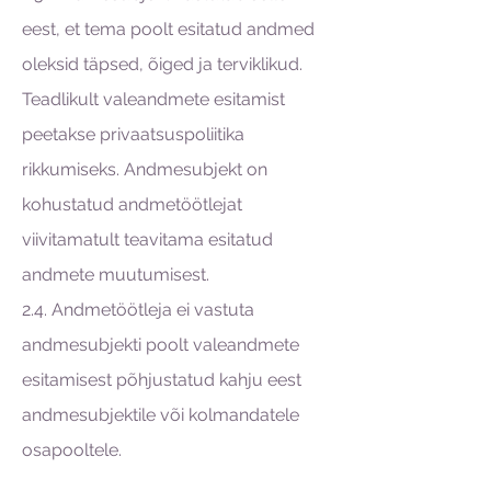
eest, et tema poolt esitatud andmed
oleksid täpsed, õiged ja terviklikud.
Teadlikult valeandmete esitamist
peetakse privaatsuspoliitika
rikkumiseks. Andmesubjekt on
kohustatud andmetöötlejat
viivitamatult teavitama esitatud
andmete muutumisest.
2.4. Andmetöötleja ei vastuta
andmesubjekti poolt valeandmete
esitamisest põhjustatud kahju eest
andmesubjektile või kolmandatele
osapooltele.