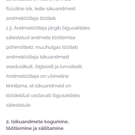
füüsiline isik, kelle isikuandmeid
andmetöötleja töötleb.
1.3. Andmetöötleja järgib õigusaktides
sätestatud andmete töötlemise
põhimõtteid, muuhulgas töötleb
andmetöötleja isikuandmeid
seaduslikult, õiglaselt ja turvaliselt.
Andmetöötleja on võimeline
kinnitama, et isikuandmeid on
töödeldud vastavalt õigusaktides
sätestatule
2. Isikuandmete kogumine,
töötlemine ja säilitamine