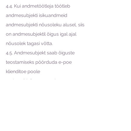
4.4. Kui andmetöötleja töötleb
andmesubjekti isikuandmeid
andmesubjekti nõusoleku alusel, siis
on andmesubjektil õigus igal ajal
nõusolek tagasi võtta.
4.5. Andmesubjekt saab õiguste
teostamiseks pöörduda e-poe
klienditoe poole
aadressil
info@varavari.ee.
4.6. Andmesubjektil on oma õiguste
kaitseks võimalik esitada kaebus
Andmekaitse Inspektsioonile.
5. Lõppsätted