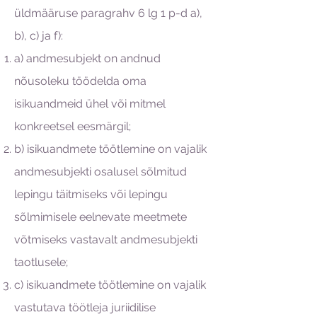
üldmääruse paragrahv 6 lg 1 p-d a),
b), c) ja f):
a) andmesubjekt on andnud
nõusoleku töödelda oma
isikuandmeid ühel või mitmel
konkreetsel eesmärgil;
b) isikuandmete töötlemine on vajalik
andmesubjekti osalusel sõlmitud
lepingu täitmiseks või lepingu
sõlmimisele eelnevate meetmete
võtmiseks vastavalt andmesubjekti
taotlusele;
c) isikuandmete töötlemine on vajalik
vastutava töötleja juriidilise