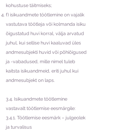
kohustuse täitmiseks;
f) isikuandmete töötlemine on vajalik
vastutava töötleja või kolmanda isiku
õigustatud huvi korral, välja arvatud
juhul, kui sellise huvi kaaluvad üles
andmesubjekti huvid või põhiõigused
ja -vabadused, mille nimel tuleb
kaitsta isikuandmeid, eriti juhul kui
andmesubjekt on laps.
3.4. Isikuandmete töötlemine
vastavalt töötlemise eesmärgile:
3.4.1. Töötlemise eesmärk – julgeolek
ja turvalisus