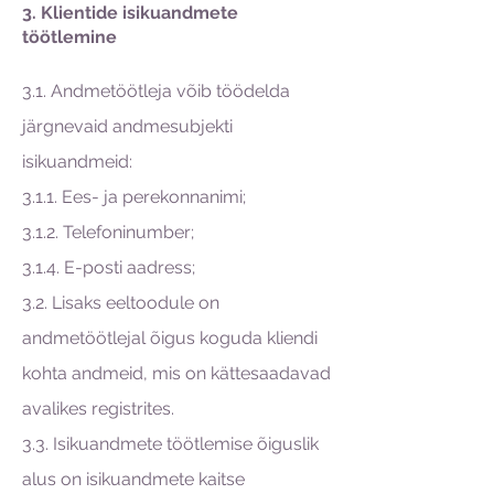
3. Klientide isikuandmete
töötlemine
3.1. Andmetöötleja võib töödelda
järgnevaid andmesubjekti
isikuandmeid:
3.1.1. Ees- ja perekonnanimi;
3.1.2. Telefoninumber;
3.1.4. E-posti aadress;
3.2. Lisaks eeltoodule on
andmetöötlejal õigus koguda kliendi
kohta andmeid, mis on kättesaadavad
avalikes registrites.
3.3. Isikuandmete töötlemise õiguslik
alus on isikuandmete kaitse